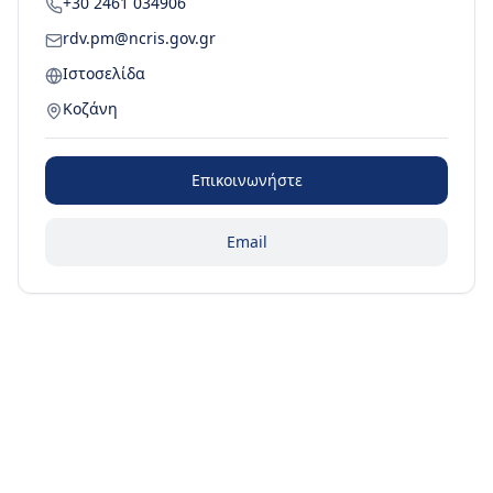
+30 2461 034906
rdv.pm@ncris.gov.gr
Ιστοσελίδα
Κοζάνη
Επικοινωνήστε
Email