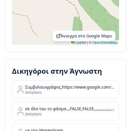
Άνοιγμα στο Google Maps
Leaflet
|
©
OpenStreetMap
Δικηγόροι στην
Άγνωστη
Συμβολαιογράφος,https://www.google.com/maps/contrib/102269460360373694118,,,,,https://www.google.com/maps/place/%CE%91%CE%B3%CE%B3%CE%B5%CE%BB%CE%B9%CE%BA%CE%AE+%CE%91.+%CE%A0%CF%81%CE%AF%CF%86%CF%84%CE%B7%2C+%CE%A3%CF%85%CE%BC%CE%B2%CE%BF%CE%BB%CE%B1%CE%B9%CE%BF%CE%B3%CF%81%CE%AC%CF%86%CE%BF%CF%82/@37.0899085
Δικηγόρος
σε όλο του το φάσμα.,,FALSE,FALSE,,,,,,,,,,,,,,,,,,,,,,
Δικηγόρος
με την MoneyGram.