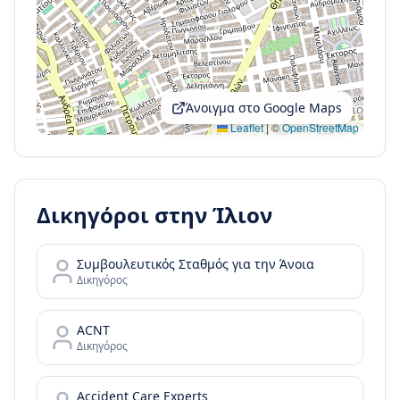
Άνοιγμα στο Google Maps
Leaflet
|
©
OpenStreetMap
Δικηγόροι στην
Ίλιον
Συμβουλευτικός Σταθμός για την Άνοια
Δικηγόρος
ACNT
Δικηγόρος
Accident Care Experts