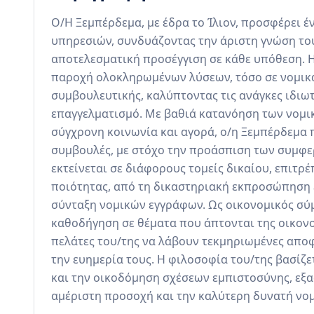
Ο/Η Ξεμπέρδεμα, με έδρα το Ίλιον, προσφέρει έ
υπηρεσιών, συνδυάζοντας την άριστη γνώση του 
αποτελεσματική προσέγγιση σε κάθε υπόθεση. Η
παροχή ολοκληρωμένων λύσεων, τόσο σε νομικά 
συμβουλευτικής, καλύπτοντας τις ανάγκες ιδιωτ
επαγγελματισμό. Με βαθιά κατανόηση των νομι
σύγχρονη κοινωνία και αγορά, ο/η Ξεμπέρδεμα 
συμβουλές, με στόχο την προάσπιση των συμφερ
εκτείνεται σε διάφορους τομείς δικαίου, επιτ
ποιότητας, από τη δικαστηριακή εκπροσώπηση έ
σύνταξη νομικών εγγράφων. Ως οικονομικός σύμ
καθοδήγηση σε θέματα που άπτονται της οικονο
πελάτες του/της να λάβουν τεκμηριωμένες αποφ
την ευημερία τους. Η φιλοσοφία του/της βασίζε
και την οικοδόμηση σχέσεων εμπιστοσύνης, εξα
αμέριστη προσοχή και την καλύτερη δυνατή νομ