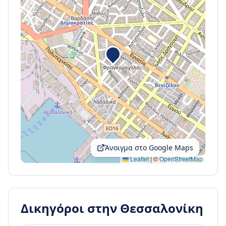
Άνοιγμα στο Google Maps
Leaflet
|
©
OpenStreetMap
Δικηγόροι στην
Θεσσαλονίκη