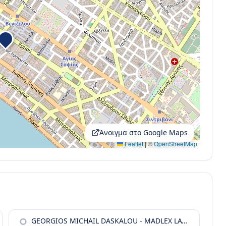
Άνοιγμα στο Google Maps
Leaflet
|
©
OpenStreetMap
GEORGIOS MICHAIL DASKALOU - MADLEX LAW FIRM - REAL ESTATE LAW & GREEK GOLDEN VISA