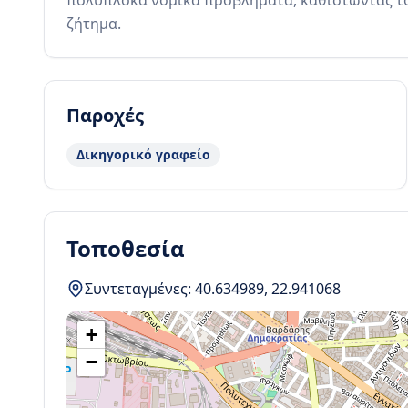
πολύπλοκα νομικά προβλήματα, καθιστώντας το 
ζήτημα.
Παροχές
Δικηγορικό γραφείο
Τοποθεσία
Συντεταγμένες:
40.634989
,
22.941068
+
−