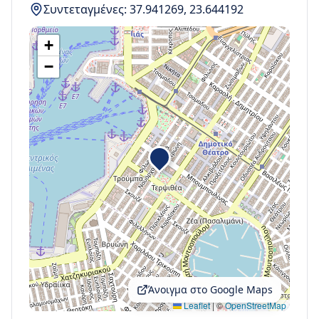
Συντεταγμένες:
37.941269
,
23.644192
+
−
Άνοιγμα στο Google Maps
Leaflet
|
©
OpenStreetMap