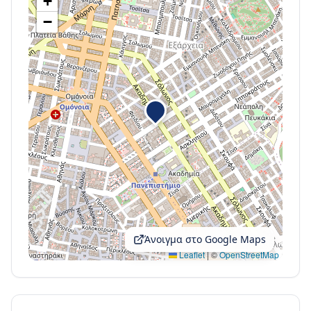
+
−
Άνοιγμα στο Google Maps
Leaflet
|
©
OpenStreetMap