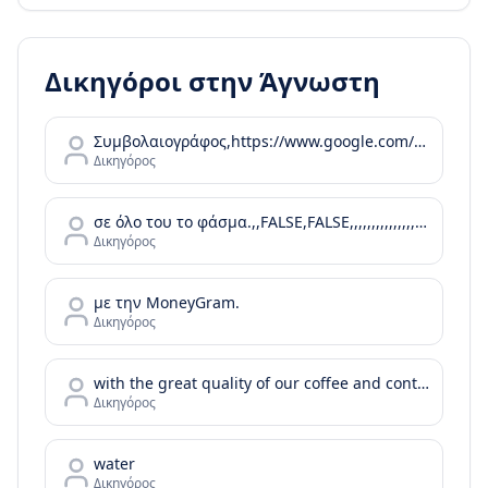
Δικηγόροι στην
Άγνωστη
Συμβολαιογράφος,https://www.google.com/maps/contrib/102269460360373694118,,,,,https://www.google.com/maps/place/%CE%91%CE%B3%CE%B3%CE%B5%CE%BB%CE%B9%CE%BA%CE%AE+%CE%91.+%CE%A0%CF%81%CE%AF%CF%86%CF%84%CE%B7%2C+%CE%A3%CF%85%CE%BC%CE%B2%CE%BF%CE%BB%CE%B1%CE%B9%CE%BF%CE%B3%CF%81%CE%AC%CF%86%CE%BF%CF%82/@37.0899085
Δικηγόρος
σε όλο του το φάσμα.,,FALSE,FALSE,,,,,,,,,,,,,,,,,,,,,,
Δικηγόρος
με την MoneyGram.
Δικηγόρος
with the great quality of our coffee and continue with your day or your bussiness meeting by enjoying the tastes of our food menu.
Δικηγόρος
water
Δικηγόρος