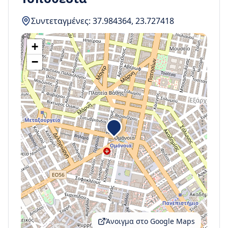
Συντεταγμένες:
37.984364
,
23.727418
+
−
Άνοιγμα στο Google Maps