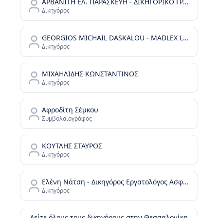
ΑΡΒΑΝΙΤΗ ΕΛ. ΠΑΡΑΣΚΕΥΗ - ΔΙΚΗΓΟΡΙΚΟ ΓΡΑΦΕΙΟ
Δικηγόρος
GEORGIOS MICHAIL DASKALOU - MADLEX LAW FIRM - REAL ESTATE LAW & GREEK GOLDEN VISA
Δικηγόρος
ΜΙΧΑΗΛΙΔΗΣ ΚΩΝΣΤΑΝΤΙΝΟΣ
Δικηγόρος
Αφροδίτη Σέμκου
Συμβολαιογράφος
ΚΟΥΤΛΗΣ ΣΤΑΥΡΟΣ
Δικηγόρος
Ελένη Νάτση - Δικηγόρος Εργατολόγος Ασφαλιστικό Συνταξιοδοτικό
Δικηγόρος
Δείτε όλους τους δικηγόρους στην
Θεσσαλονίκη