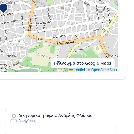
Άνοιγμα στο Google Maps
Leaflet
|
©
OpenStreetMap
Δικηγορικό Γραφείο Aνδρέας Φλώρος
Δικηγόρος