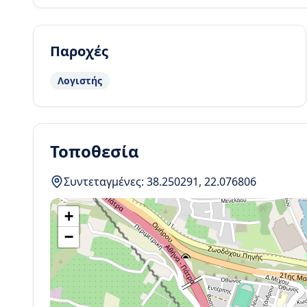
Παροχές
Λογιστής
Τοποθεσία
Συντεταγμένες:
38.250291
,
22.076806
+
−