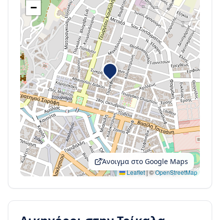
−
Άνοιγμα στο Google Maps
Leaflet
|
©
OpenStreetMap