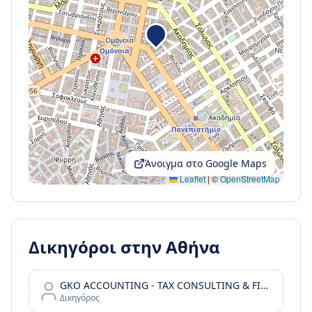
Άνοιγμα στο Google Maps
Leaflet
|
©
OpenStreetMap
Δικηγόροι στην
Αθήνα
GKO ACCOUNTING - TAX CONSULTING & FINANCIAL SERVICES
Δικηγόρος