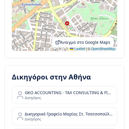
Άνοιγμα στο Google Maps
Leaflet
|
©
OpenStreetMap
Δικηγόροι στην
Αθήνα
GKO ACCOUNTING - TAX CONSULTING & FINANCIAL SERVICES
Δικηγόρος
Δικηγορικό Γραφείο Μαρίας Στ. Τσατσοπούλου LAW it/Maria Tsatsopoulou Law office
Δικηγόρος