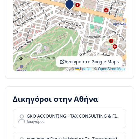
Άνοιγμα στο Google Maps
Leaflet
|
©
OpenStreetMap
Δικηγόροι στην
Αθήνα
GKO ACCOUNTING - TAX CONSULTING & FINANCIAL SERVICES
Δικηγόρος
Δικηγορικό Γραφείο Μαρίας Στ. Τσατσοπούλου LAW it/Maria Tsatsopoulou Law office