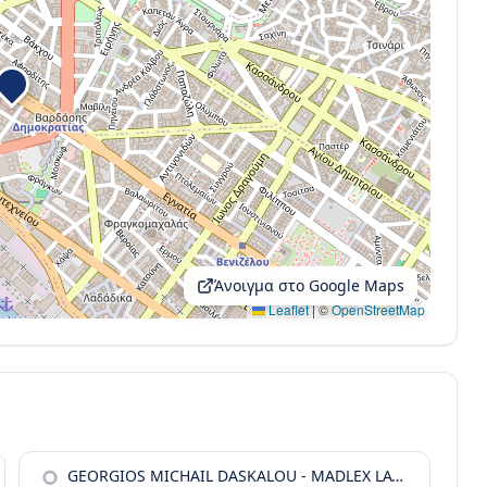
Άνοιγμα στο Google Maps
Leaflet
|
©
OpenStreetMap
GEORGIOS MICHAIL DASKALOU - MADLEX LAW FIRM - REAL ESTATE LAW & GREEK GOLDEN VISA