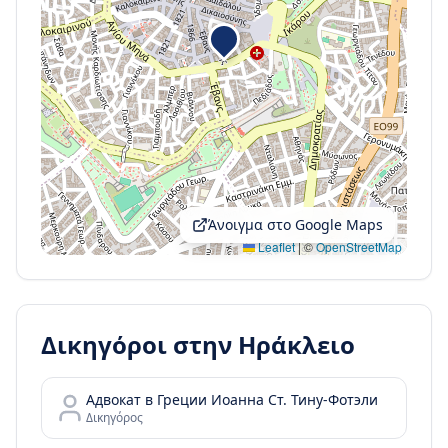
Άνοιγμα στο Google Maps
Leaflet
|
©
OpenStreetMap
Δικηγόροι στην
Ηράκλειο
Адвокат в Греции Иоанна Ст. Тину-Фотэли
Δικηγόρος