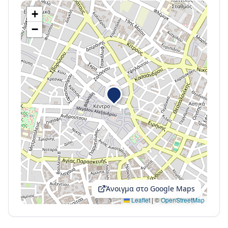
+
−
Άνοιγμα στο Google Maps
Leaflet
|
©
OpenStreetMap