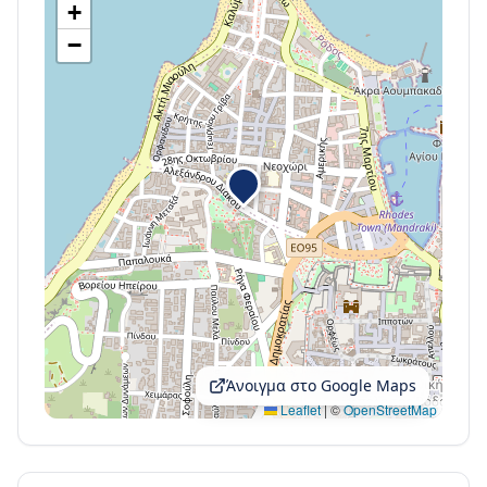
+
−
Άνοιγμα στο Google Maps
Leaflet
|
©
OpenStreetMap