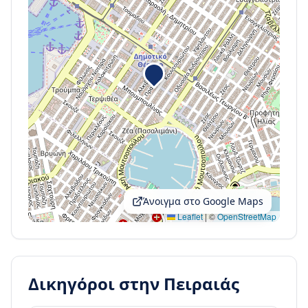
Άνοιγμα στο Google Maps
Leaflet
|
©
OpenStreetMap
Δικηγόροι στην
Πειραιάς