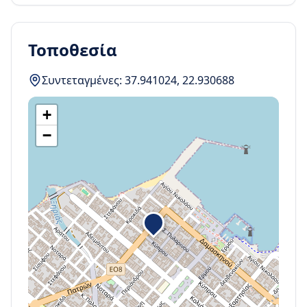
Τοποθεσία
Συντεταγμένες:
37.941024
,
22.930688
+
−