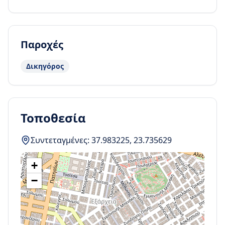
Παροχές
Δικηγόρος
Τοποθεσία
Συντεταγμένες:
37.983225
,
23.735629
+
−