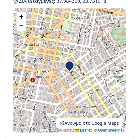
Συντεταγμένες:
37.984309
,
23.731918
+
−
Άνοιγμα στο Google Maps
Leaflet
|
©
OpenStreetMap