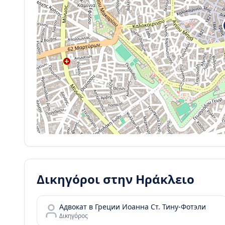
Δικηγόροι στην
Ηράκλειο
Адвокат в Греции Иоанна Ст. Тину-Фотэли
Δικηγόρος