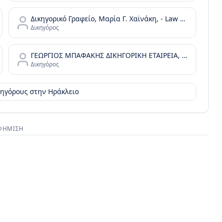
Δικηγορικό Γραφείο, Μαρία Γ. Χαϊνάκη, - Law Office, Maria G. Chainaki
Δικηγόρος
ΓΕΩΡΓΙΟΣ ΜΠΑΦΑΚΗΣ ΔΙΚΗΓΟΡΙΚΗ ΕΤΑΙΡΕΙΑ, Bafakis Law Office
Δικηγόρος
ικηγόρους στην
Ηράκλειο
ΦΉΜΙΣΗ
στικός χώρος