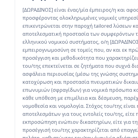
[ΔΩΡΑΔΙΝΟΣ] είναι ένας/μία έμπειρος/η και αφο
προσφέροντας ολοκληρωμένες νομικές υπηρεσίες
επικεντρώνεται στην παροχή tailored λύσεων κα
αποτελεσματική προστασία των συμφερόντων τω
ελληνικού νομικού συστήματος, ο/η [ΔΩΡΑΔΙΝΟΣ]
εμπειρογνωμοσύνη σε τομείς που, αν και εκ πρώ
προσέγγιση και μεθοδικότητα που χαρακτηρίζει 
του/της επεκτείνεται σε ζητήματα που συχνά δι
ασφάλεια περιουσίας (μέσω της γνώσης συστημ
κατοχύρωση και προστασία πνευματικών δικαιω
επωνυμιών (σφραγίδων) για νομικά πρόσωπα και
κάθε υπόθεση με επιμέλεια και δέσμευση, παρέ
νομοθεσία και νομολογία. Στόχος του/της είναι
αποτελεσμάτων για τους εντολείς του/της, είτε π
εκπροσώπηση ενώπιον δικαστηρίων, είτε για τ
προσέγγισή του/της χαρακτηρίζεται από επαγγελ