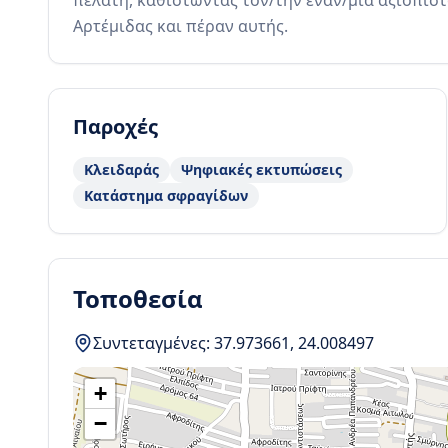
πελάτη, καθιστώντας τον/την έναν/μία αξιόπιστ
Αρτέμιδας και πέραν αυτής.
Παροχές
Κλειδαράς
Ψηφιακές εκτυπώσεις
Κατάστημα σφραγίδων
Τοποθεσία
Συντεταγμένες:
37.973661
,
24.008497
+
−