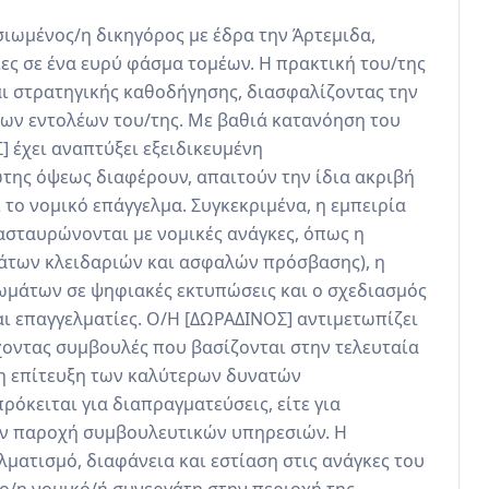
σιωμένος/η δικηγόρος με έδρα την Άρτεμιδα, 
 σε ένα ευρύ φάσμα τομέων. Η πρακτική του/της 
ι στρατηγικής καθοδήγησης, διασφαλίζοντας την 
ν εντολέων του/της. Με βαθιά κατανόηση του 
 έχει αναπτύξει εξειδικευμένη 
της όψεως διαφέρουν, απαιτούν την ίδια ακριβή 
το νομικό επάγγελμα. Συγκεκριμένα, η εμπειρία 
ασταυρώνονται με νομικές ανάγκες, όπως η 
άτων κλειδαριών και ασφαλών πρόσβασης), η 
μάτων σε ψηφιακές εκτυπώσεις και ο σχεδιασμός 
 επαγγελματίες. Ο/Η [ΔΩΡΑΔΙΝΟΣ] αντιμετωπίζει 
χοντας συμβουλές που βασίζονται στην τελευταία 
 η επίτευξη των καλύτερων δυνατών 
ρόκειται για διαπραγματεύσεις, είτε για 
ην παροχή συμβουλευτικών υπηρεσιών. Η 
ματισμό, διαφάνεια και εστίαση στις ανάγκες του 