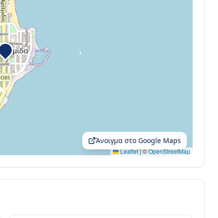
Άνοιγμα στο Google Maps
Leaflet
|
©
OpenStreetMap