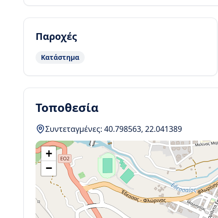
Παροχές
Κατάστημα
Τοποθεσία
Συντεταγμένες:
40.798563
,
22.041389
+
−