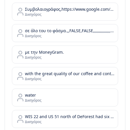
Συμβολαιογράφος,https://www.google.com/maps/contrib/102269460360373694118,,,,,https://www.google.com/maps/place/%CE%91%CE%B3%CE%B3%CE%B5%CE%BB%CE%B9%CE%BA%CE%AE+%CE%91.+%CE%A0%CF%81%CE%AF%CF%86%CF%84%CE%B7%2C+%CE%A3%CF%85%CE%BC%CE%B2%CE%BF%CE%BB%CE%B1%CE%B9%CE%BF%CE%B3%CF%81%CE%AC%CF%86%CE%BF%CF%82/@37.0899085
Δικηγόρος
σε όλο του το φάσμα.,,FALSE,FALSE,,,,,,,,,,,,,,,,,,,,,,
Δικηγόρος
με την MoneyGram.
Δικηγόρος
with the great quality of our coffee and continue with your day or your bussiness meeting by enjoying the tastes of our food menu.
Δικηγόρος
water
Δικηγόρος
WIS 22 and US 51 north of DeForest had six injury crashes in the two years before the project was completed. In the two years after the roundabout was installed
Δικηγόρος