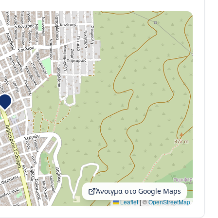
Άνοιγμα στο Google Maps
Leaflet
|
©
OpenStreetMap