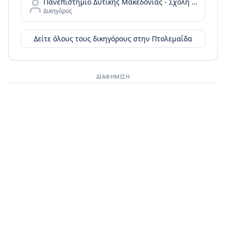
Πανεπιστήμιο Δυτικής Μακεδονίας - Σχολή Επιστημών Υγείας - Τμήμα Μαιευτικής - Τμήμα Εργοθεραπείας
Δικηγόρος
Δείτε όλους τους δικηγόρους στην
Πτολεμαΐδα
ΔΙΑΦΉΜΙΣΗ
Διαφημιστικός χώρος