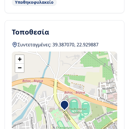
Υποθηκοφυλακείο
Τοποθεσία
Συντεταγμένες:
39.387070
,
22.929887
+
−