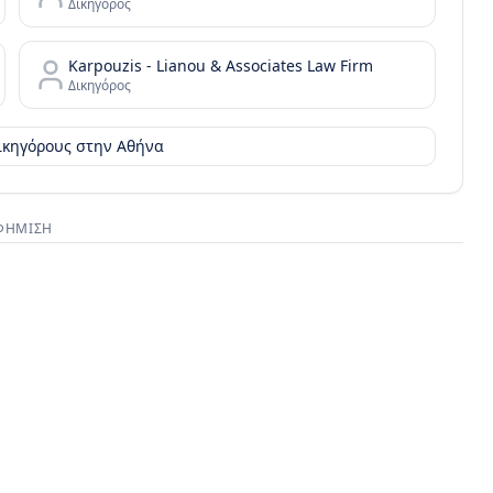
Δικηγόρος
Karpouzis - Lianou & Associates Law Firm
Δικηγόρος
δικηγόρους στην
Αθήνα
ΦΉΜΙΣΗ
στικός χώρος