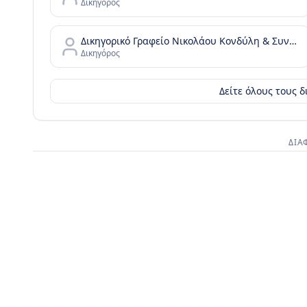
Δικηγόρος
Δικηγορικό Γραφείο Νικολάου Κονδύλη & Συνεργατών - N. Kondylis & Partners Law Office
Δικηγόρος
Δείτε όλους τους 
ΔΙΑ
Διαφημι