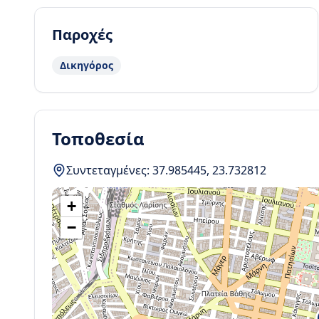
Παροχές
Δικηγόρος
Τοποθεσία
Συντεταγμένες:
37.985445
,
23.732812
+
−