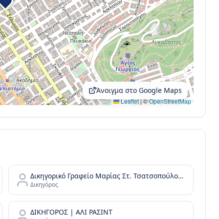
Άνοιγμα στο Google Maps
Leaflet
|
©
OpenStreetMap
Δικηγορικό Γραφείο Μαρίας Στ. Τσατσοπούλου LAW it/Maria Tsatsopoulou Law office
Δικηγόρος
ΔΙΚΗΓΟΡΟΣ | ΑΛΙ ΡΑΣΙΝΤ