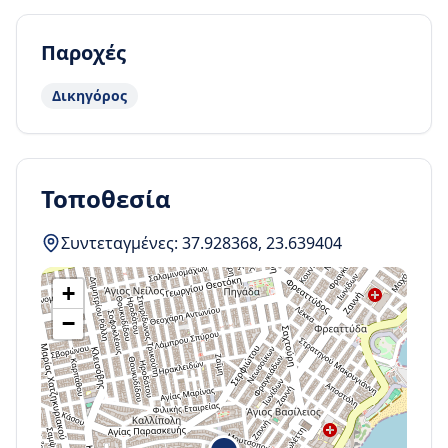
Παροχές
Δικηγόρος
Τοποθεσία
Συντεταγμένες:
37.928368
,
23.639404
+
−