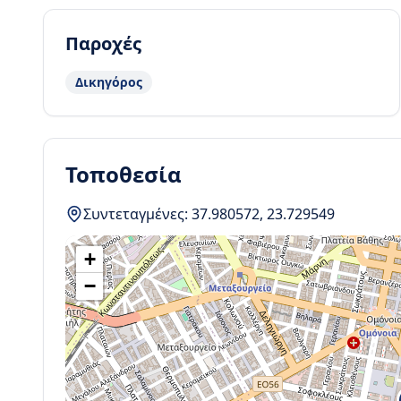
Παροχές
Δικηγόρος
Τοποθεσία
Συντεταγμένες:
37.980572
,
23.729549
+
−