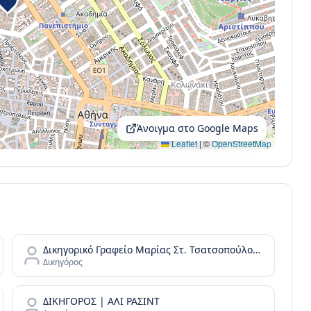
Άνοιγμα στο Google Maps
Leaflet
|
©
OpenStreetMap
Δικηγορικό Γραφείο Μαρίας Στ. Τσατσοπούλου LAW it/Maria Tsatsopoulou Law office
Δικηγόρος
ΔΙΚΗΓΟΡΟΣ | ΑΛΙ ΡΑΣΙΝΤ