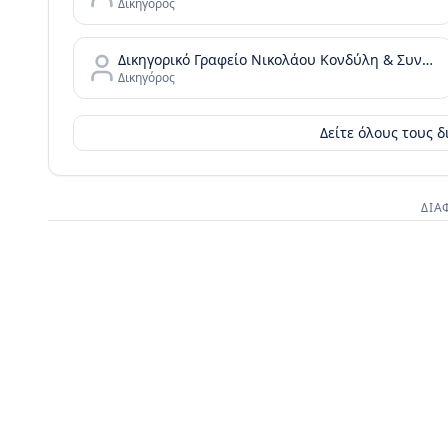
Δικηγόρος
Δικηγορικό Γραφείο Νικολάου Κονδύλη & Συνεργατών - N. Kondylis & Partners Law Office
Δικηγόρος
Δείτε όλους τους 
ΔΙΑ
Διαφημι