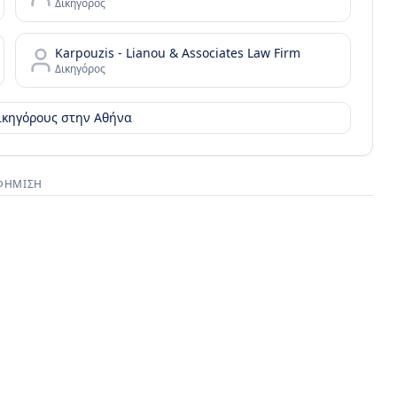
Δικηγόρος
Karpouzis - Lianou & Associates Law Firm
Δικηγόρος
δικηγόρους στην
Αθήνα
ΦΉΜΙΣΗ
στικός χώρος