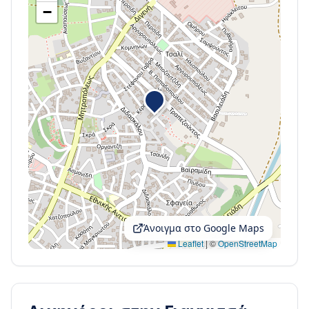
−
Άνοιγμα στο Google Maps
Leaflet
|
©
OpenStreetMap