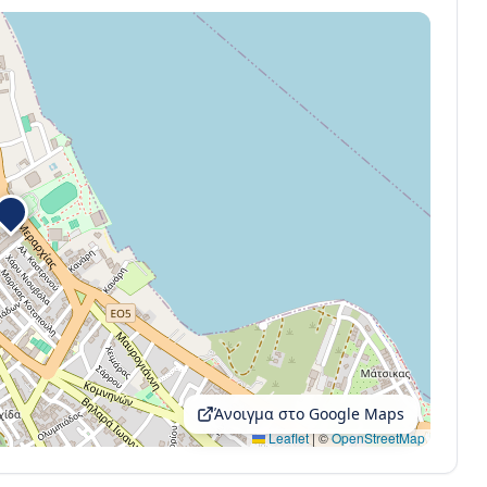
Άνοιγμα στο Google Maps
Leaflet
|
©
OpenStreetMap