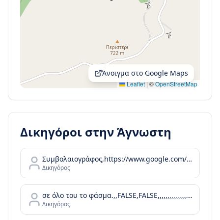
Άνοιγμα στο Google Maps
Leaflet
|
©
OpenStreetMap
Δικηγόροι στην
Άγνωστη
Συμβολαιογράφος,https://www.google.com/maps/contrib/102269460360373694118,,,,,https://www.google.com/maps/place/%CE%91%CE%B3%CE%B3%CE%B5%CE%BB%CE%B9%CE%BA%CE%AE+%CE%91.+%CE%A0%CF%81%CE%AF%CF%86%CF%84%CE%B7%2C+%CE%A3%CF%85%CE%BC%CE%B2%CE%BF%CE%BB%CE%B1%CE%B9%CE%BF%CE%B3%CF%81%CE%AC%CF%86%CE%BF%CF%82/@37.0899085
Δικηγόρος
σε όλο του το φάσμα.,,FALSE,FALSE,,,,,,,,,,,,,,,,,,,,,,
Δικηγόρος