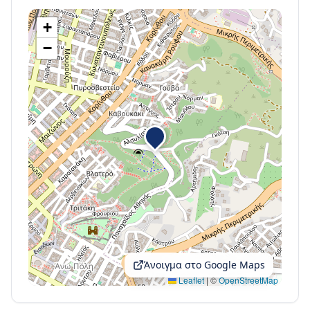
+
−
Άνοιγμα στο Google Maps
Leaflet
|
©
OpenStreetMap