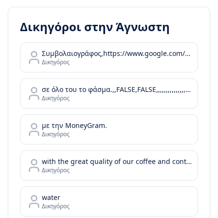
Δικηγόροι στην
Άγνωστη
Συμβολαιογράφος,https://www.google.com/maps/contrib/102269460360373694118,,,,,https://www.google.com/maps/place/%CE%91%CE%B3%CE%B3%CE%B5%CE%BB%CE%B9%CE%BA%CE%AE+%CE%91.+%CE%A0%CF%81%CE%AF%CF%86%CF%84%CE%B7%2C+%CE%A3%CF%85%CE%BC%CE%B2%CE%BF%CE%BB%CE%B1%CE%B9%CE%BF%CE%B3%CF%81%CE%AC%CF%86%CE%BF%CF%82/@37.0899085
Δικηγόρος
σε όλο του το φάσμα.,,FALSE,FALSE,,,,,,,,,,,,,,,,,,,,,,
Δικηγόρος
με την MoneyGram.
Δικηγόρος
with the great quality of our coffee and continue with your day or your bussiness meeting by enjoying the tastes of our food menu.
Δικηγόρος
water
Δικηγόρος