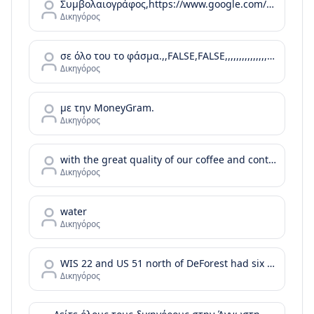
Συμβολαιογράφος,https://www.google.com/maps/contrib/102269460360373694118,,,,,https://www.google.com/maps/place/%CE%91%CE%B3%CE%B3%CE%B5%CE%BB%CE%B9%CE%BA%CE%AE+%CE%91.+%CE%A0%CF%81%CE%AF%CF%86%CF%84%CE%B7%2C+%CE%A3%CF%85%CE%BC%CE%B2%CE%BF%CE%BB%CE%B1%CE%B9%CE%BF%CE%B3%CF%81%CE%AC%CF%86%CE%BF%CF%82/@37.0899085
Δικηγόρος
σε όλο του το φάσμα.,,FALSE,FALSE,,,,,,,,,,,,,,,,,,,,,,
Δικηγόρος
με την MoneyGram.
Δικηγόρος
with the great quality of our coffee and continue with your day or your bussiness meeting by enjoying the tastes of our food menu.
Δικηγόρος
water
Δικηγόρος
WIS 22 and US 51 north of DeForest had six injury crashes in the two years before the project was completed. In the two years after the roundabout was installed
Δικηγόρος