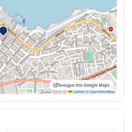
Άνοιγμα στο Google Maps
Leaflet
|
©
OpenStreetMap