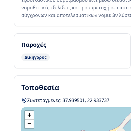
εξωδικαστικού συμβιβασμού είτε μέσω δικαστική
νομοθετικές εξελίξεις και η συμμετοχή σε επισ
σύγχρονων και αποτελεσματικών νομικών λύσε
Παροχές
Δικηγόρος
Τοποθεσία
Συντεταγμένες:
37.939501
,
22.933737
+
−