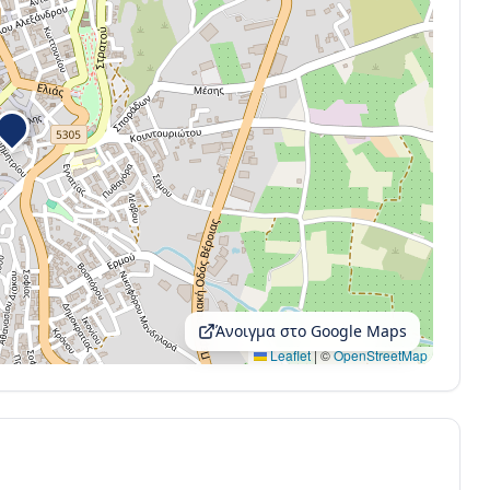
Άνοιγμα στο Google Maps
Leaflet
|
©
OpenStreetMap