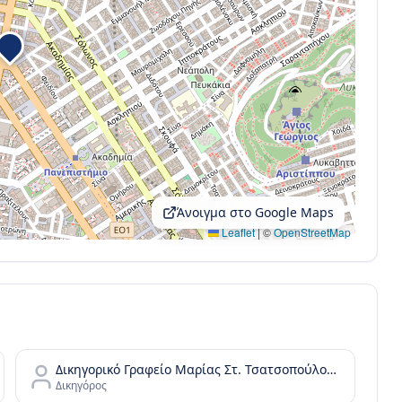
Άνοιγμα στο Google Maps
Leaflet
|
©
OpenStreetMap
Δικηγορικό Γραφείο Μαρίας Στ. Τσατσοπούλου LAW it/Maria Tsatsopoulou Law office
Δικηγόρος