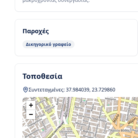
μακροχρόνιας συνεργασίας.
Παροχές
Δικηγορικό γραφείο
Τοποθεσία
Συντεταγμένες:
37.984039
,
23.729860
+
−