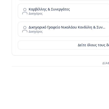
Καρβέλλης & Συνεργάτες
Δικηγόρος
Δικηγορικό Γραφείο Νικολάου Κονδύλη & Συνεργατών - N. Kondylis & Partners Law Office
Δικηγόρος
Δείτε όλους τους 
ΔΙΑ
Διαφημι