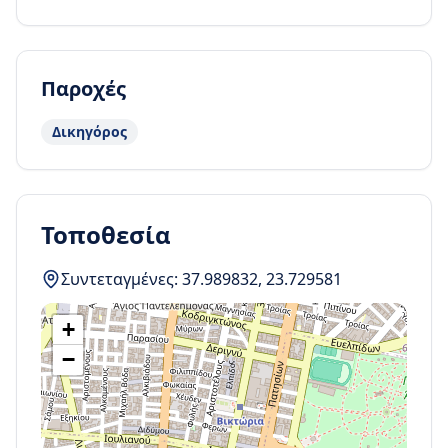
Παροχές
Δικηγόρος
Τοποθεσία
Συντεταγμένες:
37.989832
,
23.729581
+
−