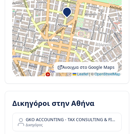
Άνοιγμα στο Google Maps
Leaflet
|
©
OpenStreetMap
Δικηγόροι στην
Αθήνα
GKO ACCOUNTING - TAX CONSULTING & FINANCIAL SERVICES
Δικηγόρος