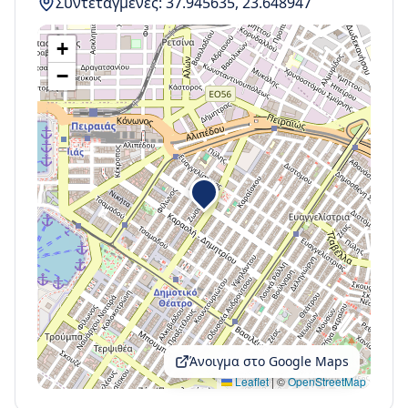
Συντεταγμένες:
37.945635
,
23.648947
+
−
Άνοιγμα στο Google Maps
Leaflet
|
©
OpenStreetMap