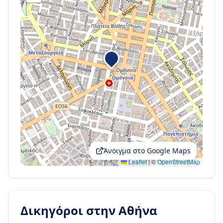
Άνοιγμα στο Google Maps
Leaflet
|
©
OpenStreetMap
Δικηγόροι στην
Αθήνα