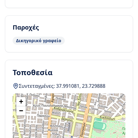
Παροχές
Δικηγορικό γραφείο
Τοποθεσία
Συντεταγμένες:
37.991081
,
23.729888
+
−