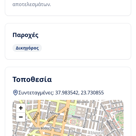
αποτελεσμάτων.
Παροχές
Δικηγόρος
Τοποθεσία
Συντεταγμένες:
37.983542
,
23.730855
+
−