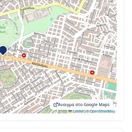
Άνοιγμα στο Google Maps
Leaflet
|
©
OpenStreetMap