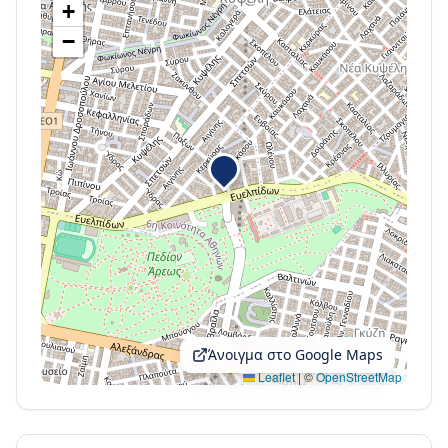
+
−
Άνοιγμα στο Google Maps
Leaflet
|
©
OpenStreetMap