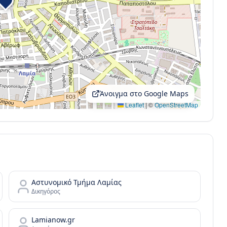
Άνοιγμα στο Google Maps
Leaflet
|
©
OpenStreetMap
Αστυνομικό Τμήμα Λαμίας
Δικηγόρος
Lamianow.gr